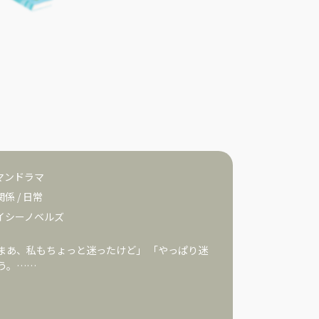
マンドラマ
関係
/
日常
イシーノベルズ
まあ、私もちょっと迷ったけど」 「やっぱり迷
う。……