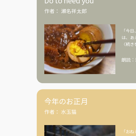
Do to need you
作者：
瀬名祥太郎
「今日
は、あ
〈続き
朗読：
今年のお正月
作者：
水玉猫
「おね