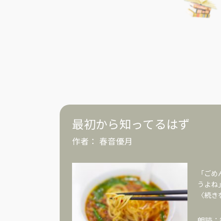
最初から知ってるはず
作者：
春音優月
「ごめ
うよね
〈続き
朗読：