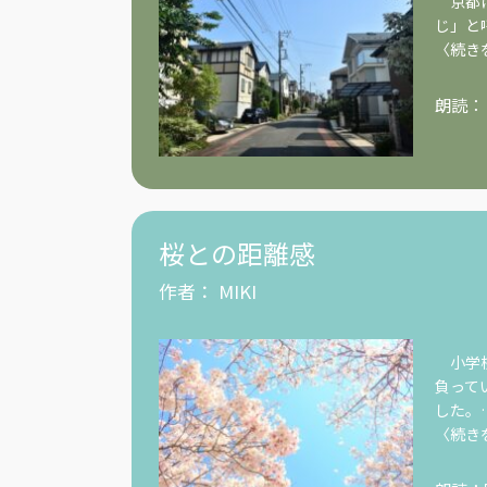
京都に
じ」と
〈続き
朗読：
桜との距離感
作者：
MIKI
小学校
負って
した。
〈続き