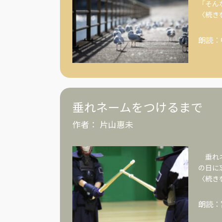
「そん
〈続き
朗読：
垂れネームをつけるまで
作者：
片山惠未
垂れネ
の日に
〈続き
朗読：