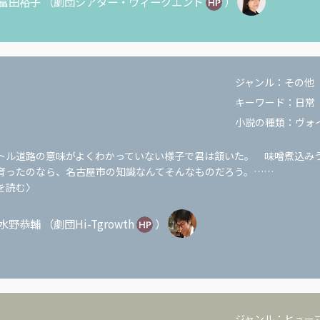
富田裕子
（
劇団シアター・ウィークエンド
）
ジャンル：
その他
キーワード：
日常
小説の種類：
ヴォ
トル道路の意味がよくわかっていない様子で君は頷いた。 味噌煮込み
育ったのなら、名古屋市の知識なんてそんなものだろう。……
を読む〉
水野恭輔
（
劇団Hi-Tgrowth
）
ジャンル：
ヒュー