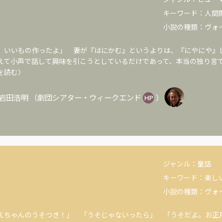
キーワード：
人間
小説の種類：
ヴォ
、いいもの作ったよ」 妻が『はにかむ』というよりは、『にやにや』
えて小声で話して興味を引こうとしているだけであって、本当の独り言
を読む〉
岩田浩明
（
劇団シアター・ウィークエンド
）
ジャンル：
童話
キーワード：
楽し
小説の種類：
ヴォ
えちゃんのうそつき！」 「うそじゃないったら」 「うそだよ。お