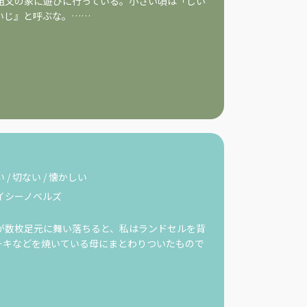
祖父の家に遊びに行っている。小さい頃は「じい
いじ』と呼ぶな。……
い
/
切ない
/
懐かしい
イシーノベルズ
が数枚足元に舞い落ちると、私はランドセルを背
ーキなどを焼いている母にまとわりついたもので