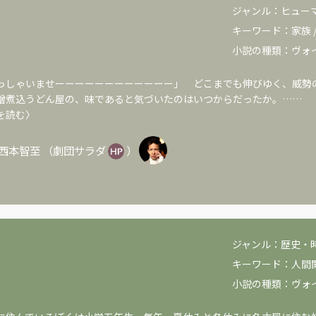
ジャンル：
ヒュー
キーワード：
家族
小説の種類：
ヴォ
っしゃいませーーーーーーーーーーーー」 どこまでも伸びゆく、威勢
噌煮込うどん屋の、味であると気づいたのはいつからだったか。……
を読む〉
西本智至
（
劇団サラダ
）
ジャンル：
歴史・
キーワード：
人間
小説の種類：
ヴォ