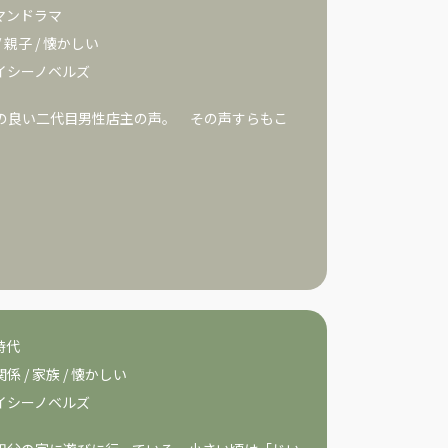
マンドラマ
/
親子
/
懐かしい
イシーノベルズ
の良い二代目男性店主の声。 その声すらもこ
時代
関係
/
家族
/
懐かしい
イシーノベルズ