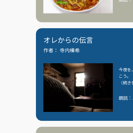
オレからの伝言
作者：
寺内榛希
今夜を
こう。
〈続き
朗読：