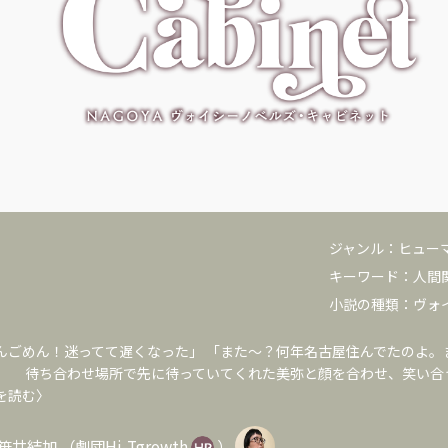
ジャンル：
ヒュー
キーワード：
人間
小説の種類：
ヴォ
んごめん！迷ってて遅くなった」 「また〜？何年名古屋住んでたのよ。
」 待ち合わせ場所で先に待っていてくれた美弥と顔を合わせ、笑い合
を読む〉
笹井結加
（
劇団Hi-Tgrowth
）