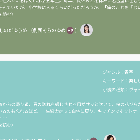
住んでいるぼくは小学五年生。毎年、夏休みと冬休みに名古屋に住む
呼んでいたが、小学校に入るくらいだっただろうか、「俺のことを『じ
を読む〉
しのだゆうめ
（
劇団そらのゆめ
）
ジャンル：
青春
キーワード：
楽し
小説の種類：
ヴォ
からの帰り道、春の訪れを感じさせる風がサッと吹いて、桜の花びら
いるのも忘れるほど、一生懸命走って自宅に戻り、キッチンでホットケ
……
を読む〉