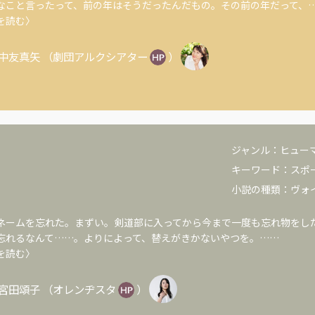
なこと言ったって、前の年はそうだったんだもの。その前の年だって、
を読む〉
中友真矢
（
劇団アルクシアター
）
ジャンル：
ヒュー
キーワード：
スポ
小説の種類：
ヴォ
ームを忘れた。まずい。剣道部に入ってから今まで一度も忘れ物をし
忘れるなんて……。よりによって、替えがきかないやつを。……
を読む〉
宮田頌子
（
オレンヂスタ
）