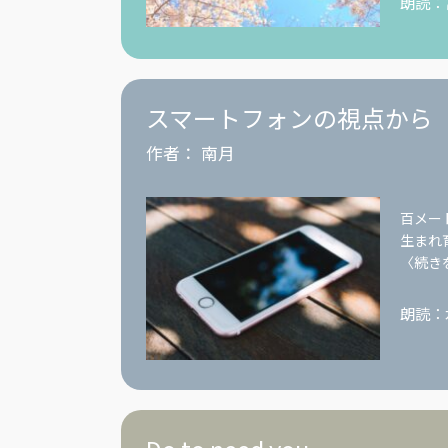
朗読：
スマートフォンの視点から
作者：
南月
百メー
生まれ
〈続き
朗読：