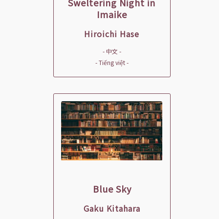
Sweltering Night in
Imaike
Hiroichi Hase
- 中文 -
- Tiếng việt -
Blue Sky
Gaku Kitahara