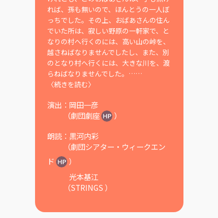
れば、孫も無いので、ほんとうの一人ぼ
っちでした。その上、おばあさんの住ん
でいた所は、寂しい野原の一軒家で、と
なりの村へ行くのには、高い山の峠を、
越さねばなりませんでしたし、また、別
のとなり村へ行くには、大きな川を、渡
らねばなりませんでした。……
〈続きを読む〉
演出：
岡田一彦
（
劇団劇座
）
朗読：
黒河内彩
（
劇団シアター・ウィークエン
ド
）
光本基江
（
STRINGS
）