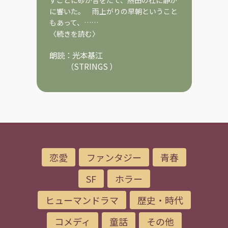
に響いた。 雨上がりの早朝ということ
もあって、……
〈続きを読む〉
朗読：
光本基江
（
STRINGS
）
恋愛
ファンタジー
青春
SF
ホラー
ヒューマンドラマ
歴史・時代
コメディ
童話
その他