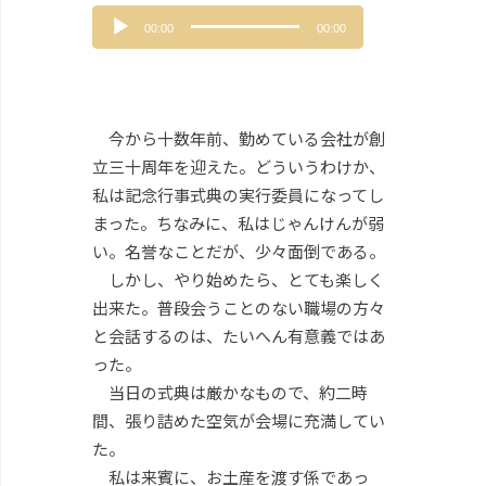
音
00:00
00:00
声
プ
レ
ー
ヤ
今から十数年前、勤めている会社が創
ー
立三十周年を迎えた。どういうわけか、
私は記念行事式典の実行委員になってし
まった。ちなみに、私はじゃんけんが弱
い。名誉なことだが、少々面倒である。
しかし、やり始めたら、とても楽しく
出来た。普段会うことのない職場の方々
と会話するのは、たいへん有意義ではあ
った。
当日の式典は厳かなもので、約二時
間、張り詰めた空気が会場に充満してい
た。
私は来賓に、お土産を渡す係であっ