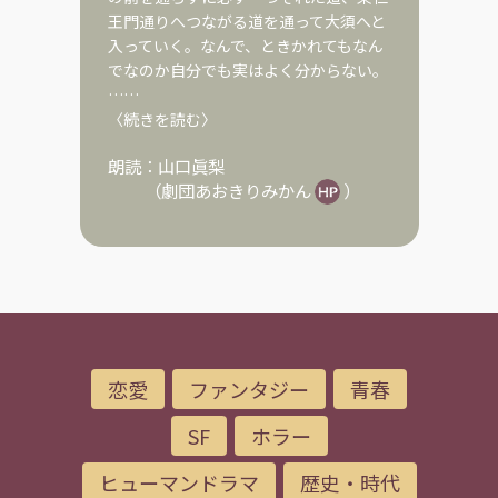
王門通りへつながる道を通って大須へと
入っていく。なんで、ときかれてもなん
でなのか自分でも実はよく分からない。
……
〈続きを読む〉
朗読：
山口眞梨
（
劇団あおきりみかん
）
恋愛
ファンタジー
青春
SF
ホラー
ヒューマンドラマ
歴史・時代