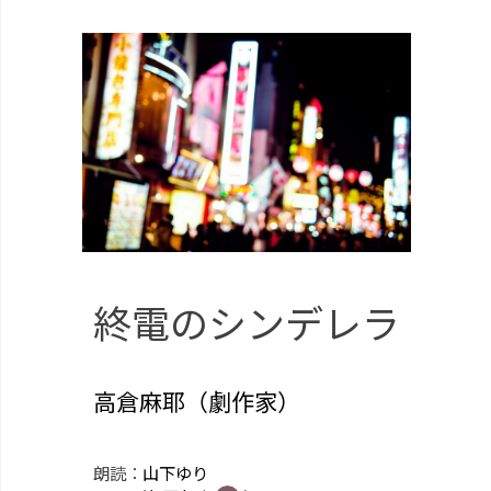
終電のシンデレラ
高倉麻耶（劇作家）
朗読：
山下ゆり