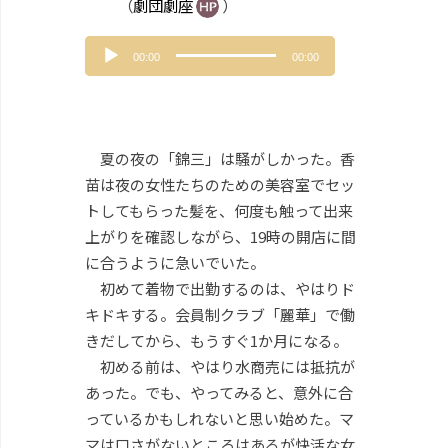
（
劇団劇座
）
音
00:00
00:00
声
プ
レ
ー
ヤ
夏の夜の「錦三」は騒がしかった。香
ー
苗は夜の女性たちのための美容室でセッ
トしてもらった髪を、何度も触って出来
上がりを確認しながら、19時の開店に間
に合うように急いでいた。
初めて着物で出勤するのは、やはりド
キドキする。会員制クラブ「麗華」で働
きだしてから、もうすぐ1か月になる。
初める前は、やはり水商売には抵抗が
あった。でも、やってみると、意外に合
っているかもしれないと思い始めた。マ
マは口さがないところはあるが快活な女