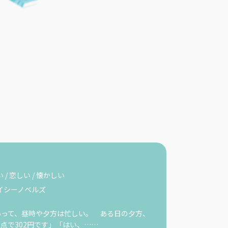
い
/
恋しい
/
懐かしい
イシーノベルズ
って、昼時や夕方は忙しい。 ある日の夕方、
点で302円です」「はい、……