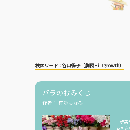
検索ワード : 谷口暢子（劇団Hi-Tgrowth）
バラのおみくじ
作者：
有沙もなみ
歩美が
お客さ