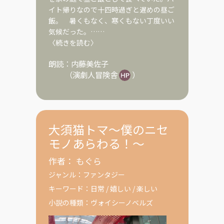
イト帰りなので十四時過ぎと遅めの昼ご
飯。 暑くもなく、寒くもない丁度いい
気候だった。……
〈続きを読む〉
朗読：
内藤美佐子
（
演劇人冒険舎
）
大須猫トマ～僕のニセ
モノあらわる！～
作者：
もぐら
ジャンル：
ファンタジー
キーワード：
日常
/
嬉しい
/
楽しい
小説の種類：
ヴォイシーノベルズ