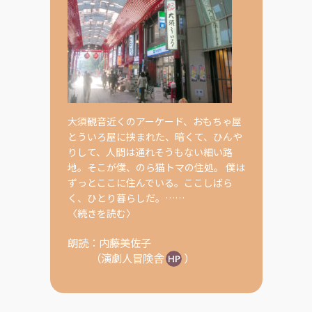
大須観音近くのアーケード、おもちゃ屋
とういろ屋に挟まれた、暗くて、ひんや
りして、人間は通れそうもない細い路
地。そこが僕、のら猫トマの住処。 僕は
ずっとここに住んでいる。ここしばら
く、ひとり暮らしだ。……
〈続きを読む〉
朗読：
内藤美佐子
（
演劇人冒険舎
）