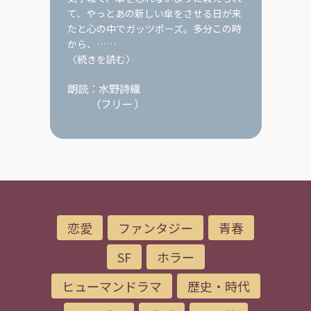
て、やっとあの新しい傘をさせる日が来
たと心の中でガッツポーズ。多分この時
から、……
〈続きを読む〉
朗読：
水野詩織
（
フリー
）
恋愛
ファンタジー
青春
SF
ホラー
ヒューマンドラマ
歴史・時代