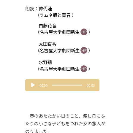
朗読：
仲代蓮
（
ラムネ瓶と青春
）
白藤花音
（
名古屋大学劇団新生
）
太田百香
（
名古屋大学劇団新生
）
水野萌
（
名古屋大学劇団新生
）
音
00:00
00:00
声
プ
レ
ー
ヤ
春のあたたかい日のこと、渡し舟にふ
ー
たりの小さな子どもをつれた女の旅人が
のりました。