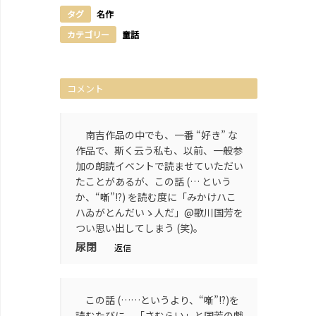
タグ
名作
カテゴリー
童話
コメント
南吉作品の中でも、一番 “好き” な
作品で、斯く云う私も、以前、一般参
加の朗読イベントで読ませていただい
たことがあるが、この話 (… という
か、“噺”!?) を読む度に「みかけハこ
ハゐがとんだいゝ人だ」@歌川国芳を
つい思い出してしまう (笑)。
尿閉
返信
この話 (……というより、“噺”!?)を
読むたびに、「さむらい」と国芳の戯