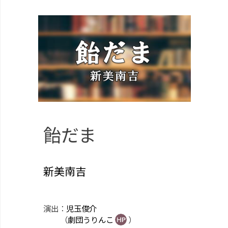
飴だま
新美南吉
演出：
児玉俊介
（
劇団うりんこ
）