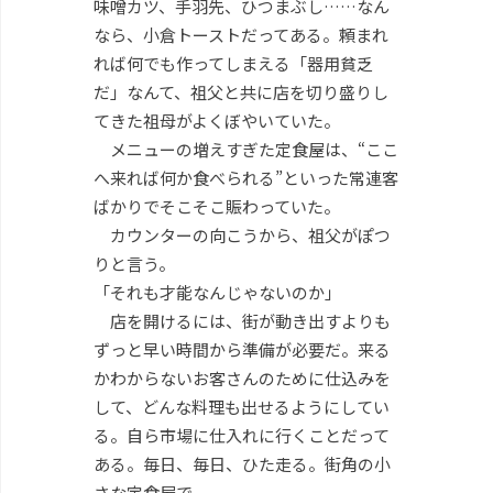
味噌カツ、手羽先、ひつまぶし……なん
なら、小倉トーストだってある。頼まれ
れば何でも作ってしまえる「器用貧乏
だ」なんて、祖父と共に店を切り盛りし
てきた祖母がよくぼやいていた。
メニューの増えすぎた定食屋は、“ここ
へ来れば何か食べられる”といった常連客
ばかりでそこそこ賑わっていた。
カウンターの向こうから、祖父がぽつ
りと言う。
「それも才能なんじゃないのか」
店を開けるには、街が動き出すよりも
ずっと早い時間から準備が必要だ。来る
かわからないお客さんのために仕込みを
して、どんな料理も出せるようにしてい
る。自ら市場に仕入れに行くことだって
ある。毎日、毎日、ひた走る。街角の小
さな定食屋で。