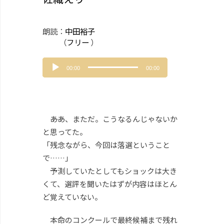
朗読：
中田裕子
（
フリー
）
音
00:00
00:00
声
プ
レ
ー
ヤ
――ああ、まただ。こうなるんじゃないか
ー
と思ってた。
「残念ながら、今回は落選ということ
で……」
予測していたとしてもショックは大き
くて、選評を聞いたはずが内容はほとん
ど覚えていない。
本命のコンクールで最終候補まで残れ