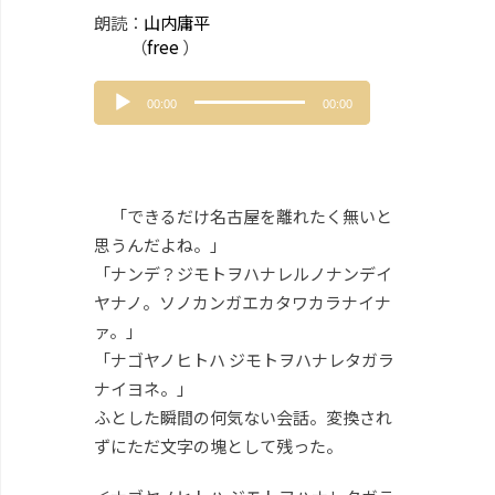
朗読：
山内庸平
（
free
）
音
00:00
00:00
声
プ
レ
ー
ヤ
「できるだけ名古屋を離れたく無いと
ー
思うんだよね。」
「ナンデ？ジモトヲハナレルノナンデイ
ヤナノ。ソノカンガエカタワカラナイナ
ァ。」
「ナゴヤノヒトハ ジモトヲハナレタガラ
ナイヨネ。」
ふとした瞬間の何気ない会話。変換され
ずにただ文字の塊として残った。