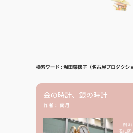
検索ワード : 堀田菜穂子（名古屋プロダクシ
金の時計、銀の時計
作者：
南月
例えば
君に問