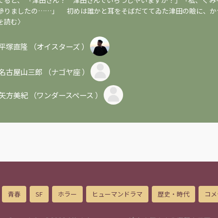
てると、 「津田さん？ 津田さんでいらつしやいますか？」「私、くみ
參りましたの……」 初めは誰かと耳をそばだててゐた津田の瞼に、か
を読む〉
平塚直隆
（
オイスターズ
）
名古屋山三郎
（
ナゴヤ座
）
矢方美紀
（
ワンダースペース
）
青春
SF
ホラー
ヒューマンドラマ
歴史・時代
コメ