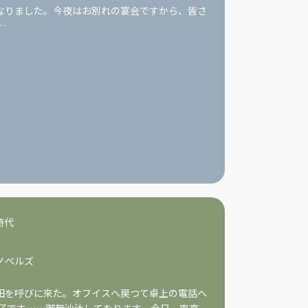
なりました。今夜はお別れの宴会ですから、皆さ
…
時代
ノベルズ
田を呼びに來た。オフイスへ戻つて卓上の電話へ