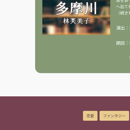
耳をあ
へ出て
〈続き
演出：
朗読：
恋愛
ファンタジー