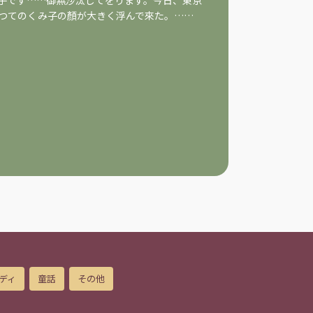
子です……御無沙汰してをります。今日、東京
つてのくみ子の顏が大きく浮んで來た。……
ディ
童話
その他