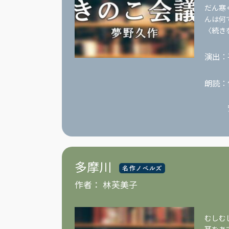
だん寒
んは何
〈続き
演出：
朗読：
多摩川
作者：
林芙美子
むしむ