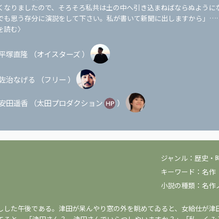
くなりましたので、そろそろ私共は土の中へ引き込まねばならぬように
でも思う存分に演説をして下さい。私が書いて新聞に出しますから」…
を読む〉
平塚直隆
（
オイスターズ
）
佐治なげる
（
フリー
）
安田遥香
（
太田プロダクション
）
ジャンル：
歴史・
キーワード：
名作
小説の種類：
名作
しした午後である。津田が呆んやり窓の外を眺めてゐると、女給仕が津