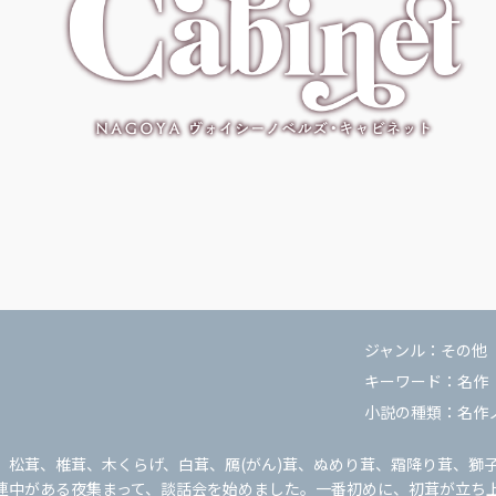
ジャンル：
その他
キーワード：
名作
小説の種類：
名作
松茸、椎茸、木くらげ、白茸、鴈(がん)茸、ぬめり茸、霜降り茸、獅
連中がある夜集まって、談話会を始めました。一番初めに、初茸が立ち上