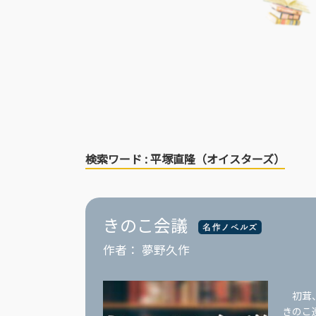
検索ワード : 平塚直隆（オイスターズ）
きのこ会議
作者：
夢野久作
初茸、
きのこ