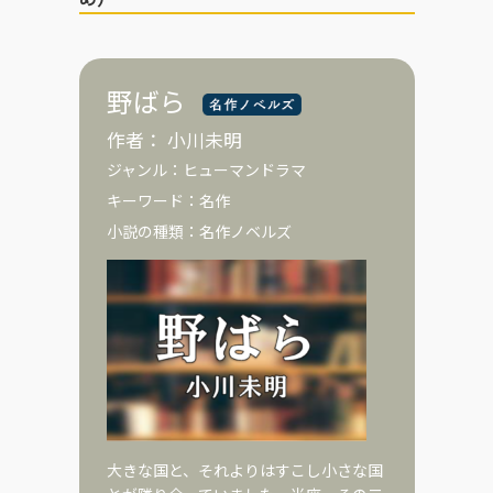
野ばら
作者：
小川未明
ジャンル：
ヒューマンドラマ
キーワード：
名作
小説の種類：
名作ノベルズ
大きな国と、それよりはすこし小さな国