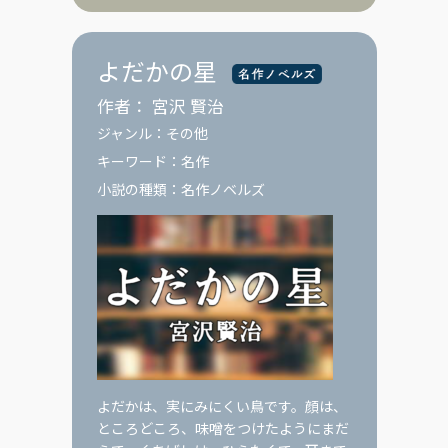
よだかの星
作者：
宮沢 賢治
ジャンル：
その他
キーワード：
名作
小説の種類：
名作ノベルズ
よだかは、実にみにくい鳥です。顔は、
ところどころ、味噌をつけたようにまだ