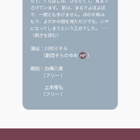
らで、くちばしは、ひらたくて、耳まで
さけています。 足は、まるでよぼよぼ
で、一間とも歩けません。ほかの鳥は、
もう、よだかの顔を見ただけでも、いや
になってしまうという工合でした。 ……
〈続きを読む〉
演出：
川村ミチル
（
劇団そらのゆめ
）
朗読：
白樺八青
（
フリー
）
土本隆弘
（
フリー
）