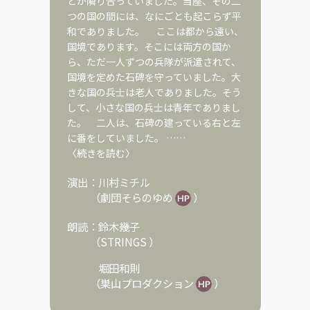
とが隣り合っていました。当座、その二
つの国の間には、なにごとも起こらず平
和でありました。 ここは都から遠い、
国境であります。そこには両方の国か
ら、ただ一人ずつの兵隊が派遣されて、
国境を定めた石碑を守っていました。大
きな国の兵士は老人でありました。そう
して、小さな国の兵士は青年でありまし
た。 二人は、石碑の建っている右と左
に番をしていました。 ……
〈続きを読む〉
演出：
川村ミチル
（
劇団そらのゆめ
）
朗読：
鈴木幾子
（
STRINGS
）
堀田和則
（
巣山プロダクション
）