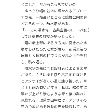
とにした。だからこっちでいいの」
ゆったり幅の並木に導かれるアプロー
チの先、一段高いところに鶴舞公園の見
どころの一つ、噴水塔がある。
「･･･この噴水塔、古典主義のローマ様式
って建築史の教授が語っとった」
塔の最上部にある８方向に突き出た水
樋からひたひたと水が落ち、花崗岩製の
屋根と大理石の柱でつながれた土台を打
ち、跳ね返る。
噴水塔の先に同じ設計者による奏楽堂
があり、さらに橋を渡り菖蒲園を抜ける
とアジサイが咲く小道に辿り着いた。草
と土と雨の匂いがする。私は、緑の中に
浮かび上がり滲むような青と紫の群れに
見惚れる。理系の田中君は、アジサイの
花の色素がある波長の光を吸収して、あ