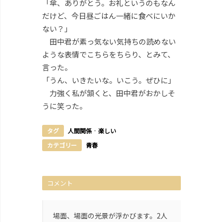
「傘、ありがとう。お礼というのもなん
だけど、今日昼ごはん一緒に食べにいか
ない？」
田中君が素っ気ない気持ちの読めない
ような表情でこちらをちらり、とみて、
言った。
「うん、いきたいな。いこう。ぜひに」
力強く私が頷くと、田中君がおかしそ
うに笑った。
タグ
人間関係
·
楽しい
カテゴリー
青春
コメント
場面、場面の光景が浮かびます。2人