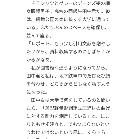
白Ｔシャツとグレーのジーンズ姿の細
身眼鏡男子。高校の同級生田中君だ。彼
は、鶴舞公園の東に接する大学に通って
いる。ふたりぶんのスペースを確保し、
並んで座る。
「レポート、もう少し引用文献を増やし
たいから、資料収集するのにしばらくか
かるかなあ」
私が図書館へ通うようになってから、
田中君と私は、地下鉄車中でたびたび顔
を合わせ、どちらからともなく話すよう
になった。
田中君は大学で何をしているのと聞い
たら、「薄型軽量形鋼組立圧縮材の曲げ
に対する耐力を測定している」と、にこ
りともせず淡々と、でもつまらないとい
うわけではないという風に、すらすら