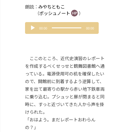
朗読：
みやちともこ
（
ポッシュノート
）
音
00:00
00:00
声
プ
レ
ー
ヤ
ここのところ、近代史演習のレポート
ー
を作成するべくせっせと鶴舞図書館へ通
っている。電源使用可の机を確保したい
ので、開館前に到着するよう逆算して、
家を出て最寄りの駅から赤い地下鉄車両
に乗り込む。プシュッと扉が閉まると同
時に、すっと近づいてきた人から声を掛
けられた。
「おはよう。まだレポートおわらん
の？」