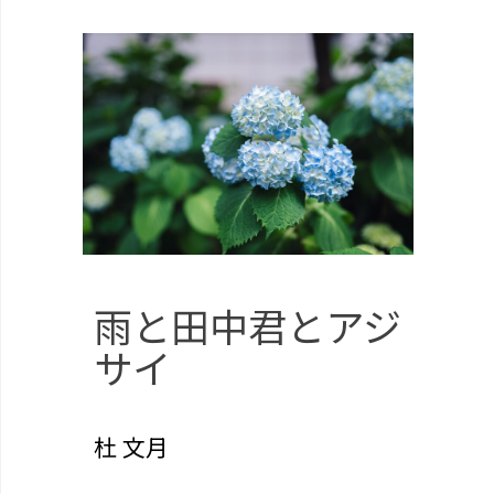
雨と田中君とアジ
サイ
杜 文月