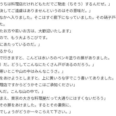
うちは料理店だけれどもただでご馳走（ちそう）するんだぜ。」
決してご遠慮はありませんというのはその意味だ。」
なかへ入りました。そこはすぐ廊下になっていました。その硝子戸
た。
たお方や若いお方は、大歓迎いたします」
ので、もう大よろこびです。
にあたっているのだ。」
るから」
で行きますと、こんどは水いろのペンキ塗りの扉がありました。
）だ。どうしてこんなにたくさん戸があるのだろう。」
寒いとこや山の中はみんなこうさ。」
をあけようとしますと、上に黄いろな字でこう書いてありました。
理店ですからどうかそこはご承知ください」
んだ。こんな山の中で。」
まえ、東京の大きな料理屋だって大通りにはすくないだろう」
その扉をあけました。するとその裏側に、
でしょうがどうか一々こらえて下さい。」