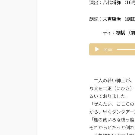
演出：
八代将弥
（
16
朗読：
末吉康治
（
劇
ティナ棚橋
（
劇
音
00:00
声
プ
レ
ー
ヤ
二人の若い紳士が、
ー
な犬を二疋（にひき）
るいておりました。
「ぜんたい、ここらの
から、早くタンタアー
「鹿の黄いろな横っ腹
それからどたっと倒れ