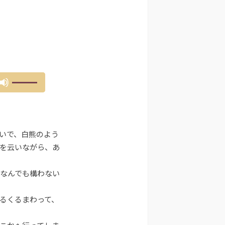
ボ
リ
ュ
ー
ム
いで、白熊のよう
調
節
を云いながら、あ
に
は
なんでも構わない
上
下
るくるまわって、
矢
印
キ