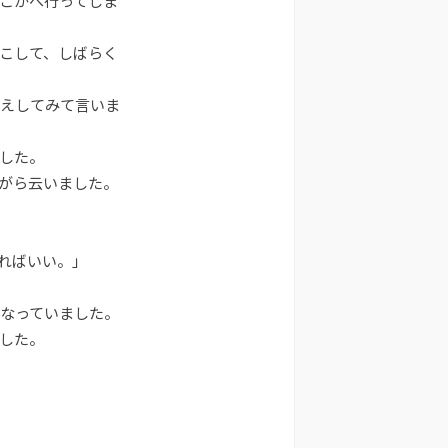
こかへ行ってしま
ー
を
こして、しばらく
使
っ
えしてみて言いま
て
く
だ
した。
さ
がら云いました。
い。
ればいい。」
なっていました。
した。