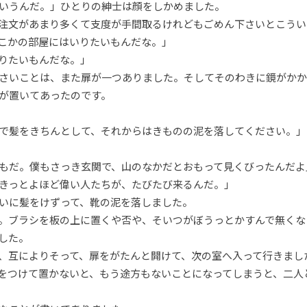
いうんだ。」ひとりの紳士は顔をしかめました。
注文があまり多くて支度が手間取るけれどもごめん下さいとこうい
こかの部屋にはいりたいもんだな。」
りたいもんだな。」
さいことは、また扉が一つありました。そしてそのわきに鏡がかか
が置いてあったのです。
で髪をきちんとして、それからはきものの泥を落してください。」
もだ。僕もさっき玄関で、山のなかだとおもって見くびったんだよ
きっとよほど偉い人たちが、たびたび来るんだ。」
いに髪をけずって、靴の泥を落しました。
。ブラシを板の上に置くや否や、そいつがぼうっとかすんで無くな
した。
、互によりそって、扉をがたんと開けて、次の室へ入って行きまし
をつけて置かないと、もう途方もないことになってしまうと、二人