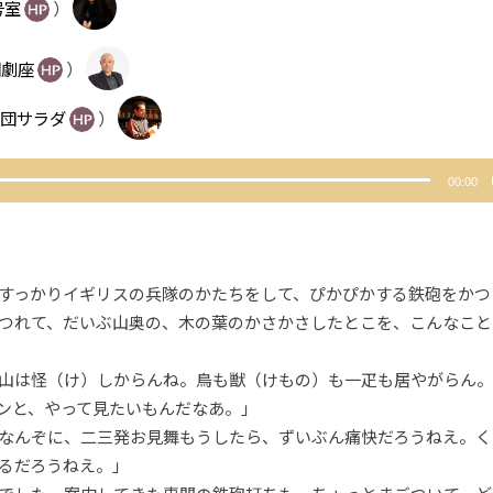
号室
）
団劇座
）
団サラダ
）
00:00
すっかりイギリスの兵隊のかたちをして、ぴかぴかする鉄砲をかつ
つれて、だいぶ山奥の、木の葉のかさかさしたとこを、こんなこと
山は怪（け）しからんね。鳥も獣（けもの）も一疋も居やがらん。
ンと、やって見たいもんだなあ。」
なんぞに、二三発お見舞もうしたら、ずいぶん痛快だろうねえ。く
るだろうねえ。」