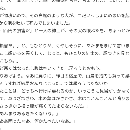
でした。案内してきた専門の鉄砲打ちも、ちょっとまごついて、ど
た。
が物凄いので、その白熊のような犬が、二疋いっしょにめまいを起
から泡を吐いて死んでしまいました。
四百円の損害だ」と一人の紳士が、その犬の眼ぶたを、ちょっとか
損害だ。」と、もひとりが、くやしそうに、あたまをまげて言いま
こし顔いろを悪くして、じっと、もひとりの紳士の、顔つきを見な
おもう。」
ど寒くはなったし腹は空いてきたし戻ろうとおもう。」
りあげよう。なあに戻りに、昨日の宿屋で、山鳥を拾円も買って帰
そうすれば結局おんなじこった。では帰ろうじゃないか」
たことは、どっちへ行けば戻れるのか、いっこうに見当がつかなく
て、草はざわざわ、木の葉はかさかさ、木はごとんごとんと鳴りま
さっきから横っ腹が痛くてたまらないんだ。」
あんまりあるきたくないな。」
ああ困ったなあ、何かたべたいなあ。」
」