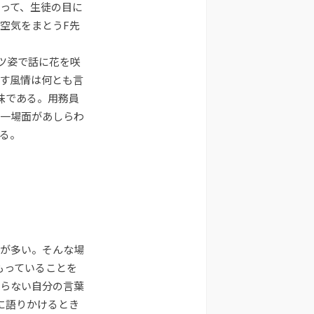
って、生徒の目に
使
空気をまとうF先
っ
て
ツ姿で話に花を咲
く
だ
す風情は何とも言
さ
昧である。用務員
い。
一場面があしらわ
る。
が多い。そんな場
もっていることを
らない自分の言葉
に語りかけるとき