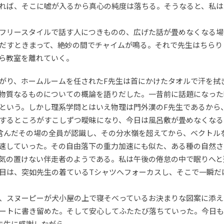
れば、そこに嘘が入るから真心の純度は落ちる。そうなると、私は
フリースタイルで話す人につきものの、広げた話が畳めなくなる場
だすときまって、絶妙の間でチャイムが鳴る。それで先生はちらり
ら教室を離れていく。
がり、ホームルームを任されたF先生は首にかけたタオルで汗を拭
物質なるものについての概論を語りだした。一昔前に話題になった
という。しかし理系学問とはいえ物理は門外漢のF先生であるから
するところがすこしずつ曖昧になり、今日は風呂敷が畳めなくなる
含んだその場の全員が認識し、その分水嶺を超えてから、ベクトル
速していった。その自由落下の重力加速にも似た、ある種の自然さ
気の置けない伴走者のようである。私は午後の倦怠の中で眠りへと
目は、突如先生の着ているTシャツへフォーカスし、そこで一瞬だ
、スヌーピーが犬小屋の上で寝そべっているお決まりな図案に添え
ートに書き留めた。そして安心してふたたび落ちていった。今日も
先生に感謝しながら。