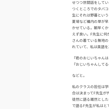
せつつ世間話をしてい
つくところでのタバコ
生にそれは野暮という
夏場など構内の草が早
かせている。朝早くか
えず良い。F先生に何
さんの着ている無地の
れていて、私は英語を
『君のおじいちゃんは
『おじいちゃんしてる
などと。
私のクラスの担任は学
合は決まってF先生が
徒然に語る雑然とした
で語るF先生が私はと