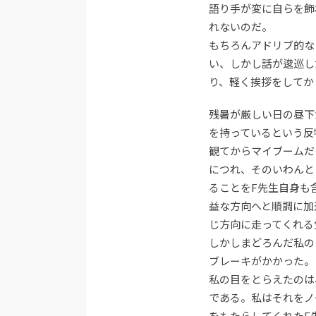
語り手が変に自らを飾
れないのだ。
もちろんアドリブ的な
い、しかし話が逡巡し
り、軽く挨拶をしてか
残暑が厳しい日の昼下
を持っているという反
観てからマイブームだ
につれ、そのいわんと
ることをF先生自身も
益な方向へと順調に加
じ方向に走ってくれる
しかしまどろんだ私の
ブレーキがかかった。
私の目をとらえたのは
である。私はそれをノ
をもたらしてくれたF