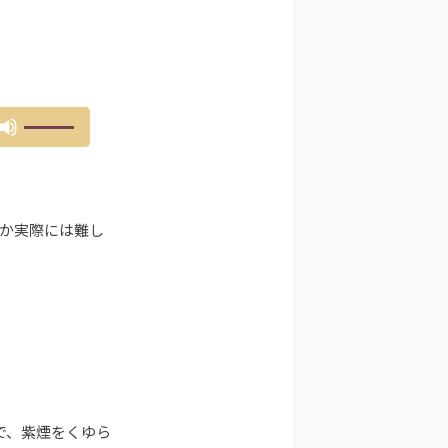
ボ
リ
ュ
ー
ム
か実際には難し
調
節
に
は
上
下
矢
印
キ
ー
で、紫煙をくゆら
を