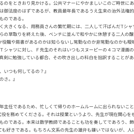
るのをときおり見かける。公共マナーにやかましいこのご時世にあ
は御法度のはずであるが、教員最年長であるうえ生来の治外法権的
ものである。
く大きくなる、用務員さんの繁忙期には、二人して汗ばんだTシャ
らの草取りを終えた後、ベンチに並んで和やかに休憩する二人の醸
か役職や肩書があるのかは知らないし常勤なのか非常勤なのかも曖
Ｔシャツに対し、Ｆ先生のそれはいつもスヌーピーの４コマ漫画の
真剣に勉強している都合、その吹き出しの科白を拙訳することがあ
、いつも何してるの？』
のさ。』
年主任であるため、忙しくて帰りのホームルームに出られないこと
代役を務めてくださる。それは授業というより、先生が現在関心を
ものである。本来は数学教師であることも功を奏してであろう、飾
ても好きである。もちろん文系の先生の雄弁も嫌いではないが、人