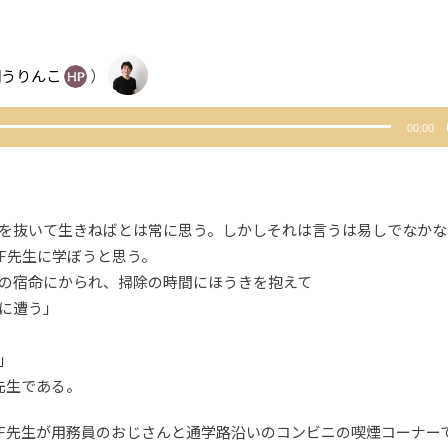
団うりんこ
）
00:00
抜いて生きねばとは常に思う。しかしそれは言うは易しでなかな
F先生に学ぼうと思う。
の宿命にかられ、掃除の時間にほうきを抱えて
に遭う」
」
先生である。
F先生が用務員のおじさんと通学路沿いのコンビニの喫煙コーナー