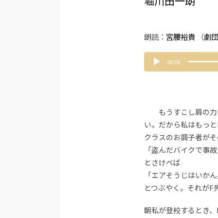
堀川田一朗
朗読：
宮腰裕貴
（
劇
音
00:00
声
プ
レ
ー
ヤ
もうすこし肩の力を
ー
い。だから私はもっと
クラスのお調子者がそ
「盗んだバイクで事故
とさけべば
「エアそうじはいかん
とつぶやく。それがF
朝私が登校するとき、