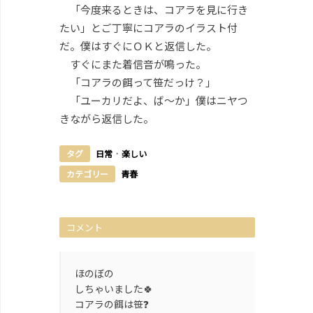
「今度来るときは、コアラを見に行き
たい」とご丁寧にコアラのイラスト付
だ。僕はすぐにＯＫと返信した。
すぐにまた着信音が鳴った。
「コアラの餌って笹だっけ？」
「ユーカリだよ、ば～か」僕はニヤつ
きながら返信した。
タグ
日常
·
楽しい
カテゴリー
青春
コメント
ほのぼの
しちゃいました🍀
コアラの餌は笹❓