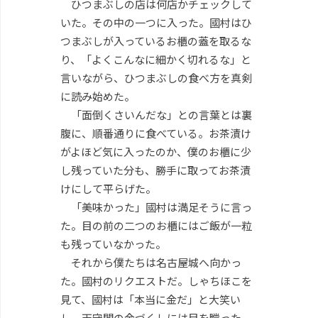
ひつまぶしの店は何店かチェックして
いた。その中の一つに入った。國村はひ
つまぶしが入っているお櫃の蓋を取るな
り、「よくこんなに細かく切れるな」と
言いながら、ひつまぶしの食べ方を真剣
に読み始めた。
「面倒くさいんだな」との言葉とは裏
腹に、順番通りに食べている。お茶漬け
がよほど気に入ったのか、僕のお櫃に少
し残っていた分も、勝手に取ってお茶漬
けにして平らげた。
「美味かった」國村は満足そうに言っ
た。目の前の二つのお櫃にはご飯が一粒
も残っていなかった。
それから僕たちは名古屋城へ向かっ
た。國村のリクエストだ。しゃちほこを
見て、國村は「本当に金だ」と大笑い
し、天守閣の金づくしには目を瞠った。