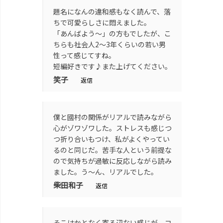
題名になんの違和感もなく読んで、落
ちで可愛らしさに悶えました。
「あんばよう～」の方もでしたが、こ
ちらも社会人2～3年くらいの若い男
性って感じてすね。
短編好きです♪また上げてください。
笑子
返信
僕と國村の関係がリアルで読みながら
心がゾワゾワした。ストレスも感じつ
つ折り合いもつけ、私がよくやってい
るのと同じだ。苦手な人という前提な
ので気持ちが過敏に反応しながら読み
ました。う～ん、リアルでした。
柴田和子
返信
そこはかとなく寄る辺ない感じが、コ