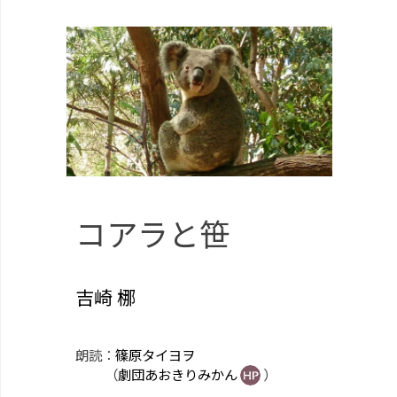
コアラと笹
吉崎 梛
朗読：
篠原タイヨヲ
（
劇団あおきりみかん
）