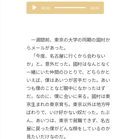
音
00:00
00:00
声
プ
レ
ー
ヤ
一週間前、東京の大学の同期の國村か
ー
らメールがあった。
「今度、名古屋に行くから会わない
か」と。意外だった。國村はなんとなく
一緒にいた仲間のひとりで、どちらかと
いえば、僕はあいつが苦手だった。あい
つも僕のことなど眼中になかったはず
だ。なのに、僕に会いに来る。國村は東
京生まれの東京育ち。東京以外は地方呼
ばわりで、いけ好かない奴だった。たぶ
ん、あいつは、東京で就職できず、名古
屋に戻った僕がどんな顔をしているのか
見たいだけなのだ。