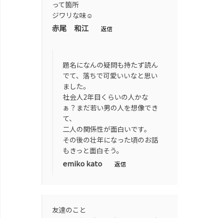
って箇所
ジワリな味☺️
赤尾 和江
返信
題名になんの疑問も持たず読ん
でて、落ちで可愛いいなと思い
ました。
社会人2年目くらいの人かな
ぁ？まだ若い男の人を想像でき
て、
二人の関係性が面白いです。
その後の壮年になった頃のお話
もきっと面白そう。
emiko kato
返信
友達のこと