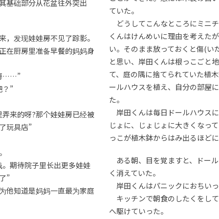
其基础部分从花盆往外突出
ていた。
どうしてこんなところにミニチ
くんはけんめいに理由を考えたが
来，发现娃娃房不见了踪影。
い。そのまま放っておくと傷(い
正在厨房里准备早餐的妈妈身
と思い、岸田くんは根っこごと地
て、庭の隅に捨てられていた植木
房……”
ールハウスを植え、自分の部屋に
？”
た。
岸田くんは毎日ドールハウスに
里弄来的呀?那个娃娃房已经被
じょに、じょじょに大きくなって
了玩具店”
っこが植木鉢からはみ出るほど
。
ある朝、目を覚ますと、ドール
钱。期待院子里长出更多娃娃
く消えていた。
了”
岸田くんはパニックにおちいっ
为他知道是妈妈一直最为家庭
キッチンで朝食のしたくをして
へ駆けていった。