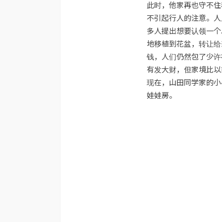
此时，他家再也守不住
不引起行人的注意。人
多人提出想要认领一个
地移植到花盆，转让给
钱，人们仍然包了少许
有发大财，但家境比以
现在，山田同学家的小
娃娃房。