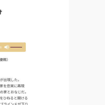
け
ボ
00
リ
ュ
優館）
ー
ム
調
節
が出現した。
に
家を忠実に再現
は
の家とおなじだ。
上
下
をひねると開ける
矢
ブラインドが下り