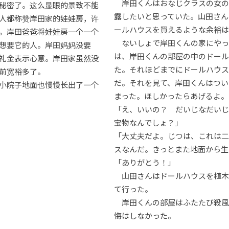
岸田くんはおなじクラスの女の
秘密了。这么显眼的景致不能
露したいと思っていた。山田さん
人都称赞岸田家的娃娃房，许
ールハウスを買えるような余裕
。岸田爸爸将娃娃房一个一个
ないしょで岸田くんの家にやっ
想要它的人。岸田妈妈没要
は、岸田くんの部屋の中のドール
礼金表示心意。岸田家虽然没
た。それほどまでにドールハウス
前宽裕多了。
だ。それを見て、岸田くんはつい
小院子地面也慢慢长出了一个
まった。ほしかったらあげるよ。
「え、いいの？ だいじなだいじ
宝物なんでしょ？」
「大丈夫だよ。じつは、これは二
スなんだ。きっとまた地面から生
「ありがとう！」
山田さんはドールハウスを植木
て行った。
岸田くんの部屋はふたたび殺風
悔はしなかった。