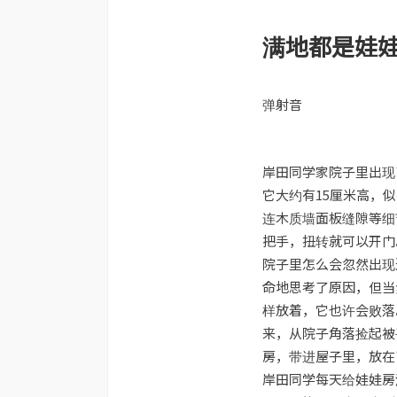
满地都是娃
弹射音
岸田同学家院子里出现
它大约有15厘米高，
连木质墙面板缝隙等细
把手，扭转就可以开门
院子里怎么会忽然出现
命地思考了原因，但当
样放着，它也许会败落
来，从院子角落捡起被
房，带进屋子里，放在
岸田同学每天给娃娃房