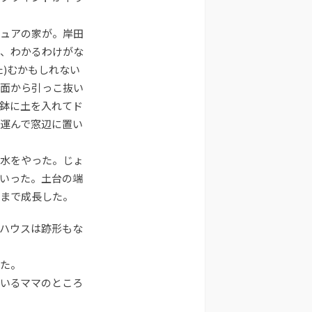
印
キ
ュアの家が。岸田
ー
、わかるわけがな
を
使
た)むかもしれない
っ
面から引っこ抜い
て
鉢に土を入れてド
く
運んで窓辺に置い
だ
さ
水をやった。じょ
い。
いった。土台の端
にまで成長した。
ハウスは跡形もな
た。
いるママのところ