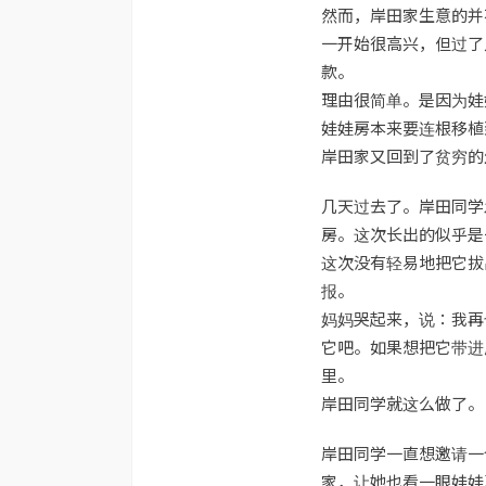
然而，岸田家生意的并
一开始很高兴，但过了
款。
理由很简单。是因为娃
娃娃房本来要连根移植
岸田家又回到了贫穷的
几天过去了。岸田同学
房。这次长出的似乎是
这次没有轻易地把它拔
报。
妈妈哭起来，说：我再
它吧。如果想把它带进
里。
岸田同学就这么做了。
岸田同学一直想邀请一
家，让她也看一眼娃娃