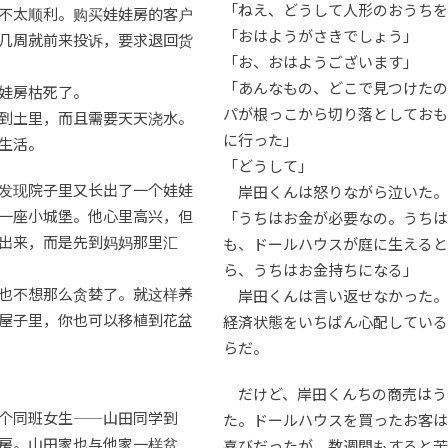
「ねえ、どうして人形のおうちを
不太顺利。购买娃娃房的客户
「おはようがさきでしょう」
几周就前来投诉，要求退回货
「お、おはようございます」
「あんなもの、どこで見つけたの
娃房枯死了。
パが根っこから切り落としておも
到土里，而且需要天天浇水。
に行った」
生活。
「どうして」
发现院子里又长出了一个娃娃
岸田くんは怒りながら泣いた。
一座小城堡。他心里高兴，但
「うちはお金が必要なの。うちは
出来，而是先到妈妈那里汇
も、ドールハウスが庭に生えると
ら、うちはお金持ちになる」
也不想那么贪婪了。就这样养
岸田くんは言い返せなかった。
屋子里，你也可以移植到花盆
経済状態をいちばん心配している
らだ。
だけど、岸田くんちの商売はう
个同班女生——山田同学到
た。ドールハウスを買ったお客は
房。山田家也与他家一样贫
喜びだったが、数週間もすると苦