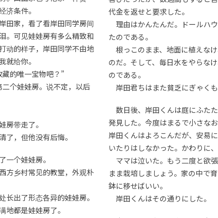
经济条件。
代金を返せと要求した。
岸田家，看了看岸田同学房间
理由はかんたんだ。ドールハウ
泪。可见娃娃房有多么精致和
たのである。
打动的样子，岸田同学不由地
根っこのまま、地面に植えなけ
我就给你。
のだ。そして、毎日水をやらなけ
收藏的唯一宝物吧？”
のである。
第二个娃娃房。说不定，以后
岸田君ちはまた貧乏にぎゃくも
数日後、岸田くんは庭にふたた
発見した。今度はまるで小さなお
娃房带走了。
岸田くんはよろこんだが、安易に
清了，但他没有后悔。
いたりはしなかった。かわりに、
了一个娃娃房。
ママは泣いた。もう二度と欲張
西方乡村常见的教堂，外观朴
まま栽培しましょう。家の中で育
鉢に移せばいい。
处长出了形态各异的娃娃房。
岸田くんはその通りにした。
满地都是娃娃房了。