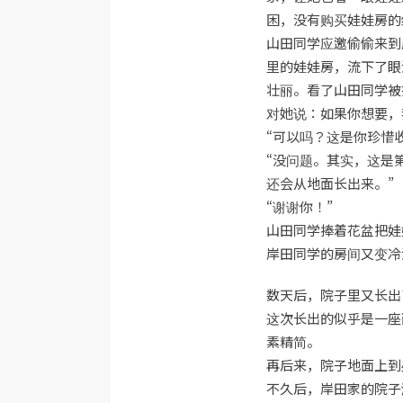
困，没有购买娃娃房的
山田同学应邀偷偷来到
里的娃娃房，流下了眼
壮丽。看了山田同学被
对她说：如果你想要，
“可以吗？这是你珍惜
“没问题。其实，这是
还会从地面长出来。”
“谢谢你！”
山田同学捧着花盆把娃
岸田同学的房间又变冷
数天后，院子里又长出
这次长出的似乎是一座
素精简。
再后来，院子地面上到
不久后，岸田家的院子