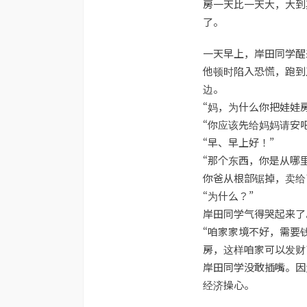
房一天比一天大，大到
了。
一天早上，岸田同学醒
他顿时陷入恐慌，跑到
边。
“妈，为什么你把娃娃
“你应该先给妈妈请安吧
“早、早上好！”
“那个东西，你是从哪
你爸从根部锯掉，卖给
“为什么？”
岸田同学气得哭起来了
“咱家家境不好，需要
房，这样咱家可以发财
岸田同学没敢插嘴。因
经济操心。