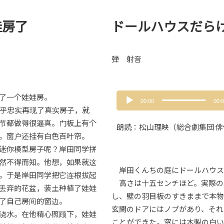
娃房了
ドールハウスだら
弾 射音
音
了一个娃娃房。
00:00
00:
声
似乎忠实再现了真实房子，就
プ
节都做得很逼真。门板上有个
朗読：松山理映（総合劇集団 俳
レ
。窗户还挂有白色百叶帘。
ー
迷你模型房子呢？岸田同学拼
ヤ
然不得而知。他想，如果就这
ー
岸田くんちの庭にドールハウス
。于是岸田同学把它连根拔起
高さは十五センチほど。実際の
丢弃的花盆，装土种植了娃娃
し、壁の羽目板のすきままで本物
了自己房间的窗边。
玄関のドアにはノブがあり、それ
浇水。在他精心照顾下，娃娃
ことができた。窓には木製の白い