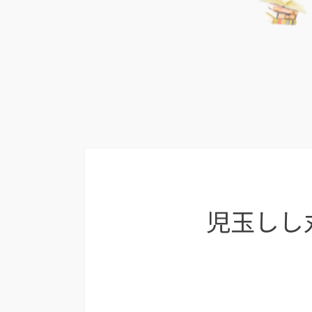
児玉しし丸 