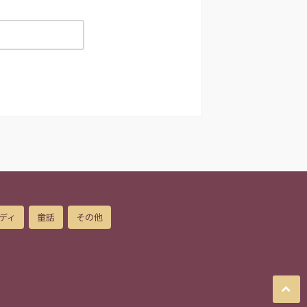
ディ
童話
その他