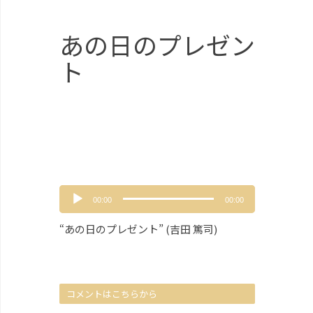
あの日のプレゼン
ト
音
00:00
00:00
声
プ
“あの日のプレゼント” (吉田 篤司)
レ
ー
ヤ
ー
コメントはこちらから