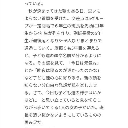
っている。
秋が深まってきた朝のある日、思いも
よらない質問を受けた。交差点は5グルー
プが一定間隔で６年生の班長を先頭に1年
生から4年生が列を作り、副班長役の5年
生が最後尾となり5～6人ひとまとまりで
通過していく。旗振りも5年目を迎える
と、子ども達の顔や名前が分かるように
なる。その姿を見て、「今日は元気ね」
とか「昨夜は寝るのが遅かったのかな」
など子ども達の心に寄り添う。親の顔を
知らない分自由な発想が私を楽しませ
る。さて、今日も子ども達の様子はいか
ほどに…と思い立っていると息を切らし
ながら歩いてくる1人の女の子がいた。班
長を追い抜かないようにしているものの
勇み足だ。