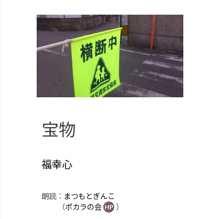
宝物
福幸心
朗読：
まつもとぎんこ
（
ポカラの会
）