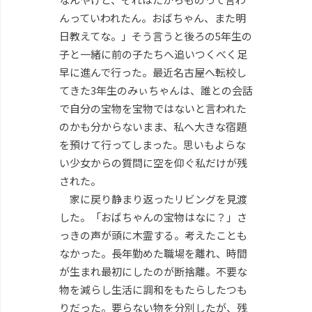
んっていわれたん。おばちゃん、また明
日教えてな。」そう言うと後ろの5年生の
子と一緒に前の子たちへ追いつくべく足
早に進んで行った。最近名古屋へ転校し
てきた3年生のみぃちゃんは、誰との会話
で自分の宝物を宝物ではないと言われた
のかも分からないまま、私へ大きな宿題
を預けて行ってしまった。思いもよらな
い少女からの質問に空を仰ぐ私だけが残
された。
家に戻り静まり返ったリビングを見渡
した。「おばちゃんの宝物はなに？」さ
っきの声が頭に木霊する。考えたことも
なかった。長年勤めた職場を離れ、時間
が生まれ最初にしたのが断捨離。不要な
物を減らし生活に調和をもたらしたつも
りだった。要らない物を分別したが、残