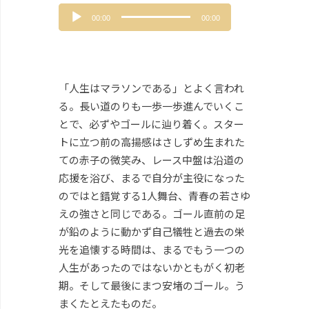
音
00:00
00:00
声
プ
レ
ー
ヤ
「人生はマラソンである」とよく言われ
ー
る。長い道のりも一歩一歩進んでいくこ
とで、必ずやゴールに辿り着く。スター
トに立つ前の高揚感はさしずめ生まれた
ての赤子の微笑み、レース中盤は沿道の
応援を浴び、まるで自分が主役になった
のではと錯覚する1人舞台、青春の若さゆ
えの強さと同じである。ゴール直前の足
が鉛のように動かず自己犠牲と過去の栄
光を追懐する時間は、まるでもう一つの
人生があったのではないかともがく初老
期。そして最後にまつ安堵のゴール。う
まくたとえたものだ。