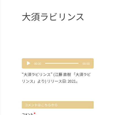
大須ラビリンス
音
00:00
00:00
声
プ
“大須ラビリンス” (江藤 直樹 「大須ラビ
レ
リンス」より) リリース日: 2021。
ー
ヤ
ー
コメントはこちらから
*
コメント