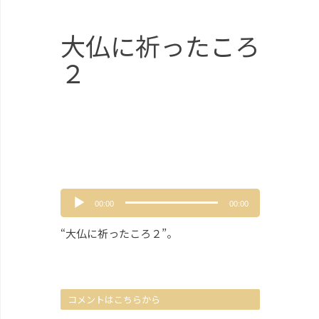
大仏に祈ったころ
２
音
00:00
00:00
声
プ
“大仏に祈ったころ２”。
レ
ー
ヤ
ー
コメントはこちらから