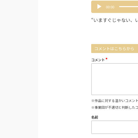
音
00:00
声
プ
“いますぐじゃない、い
レ
ー
ヤ
ー
コメントはこちらから
*
コメント
※作品に対する温かいコメン
※事業団が不適切と判断した
名前