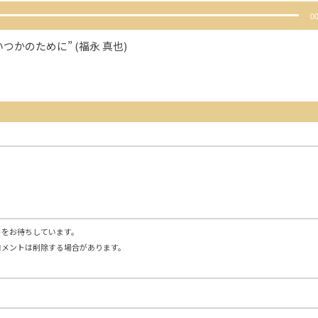
00
つかのために” (福永 真也)
トをお待ちしています。
コメントは削除する場合があります。