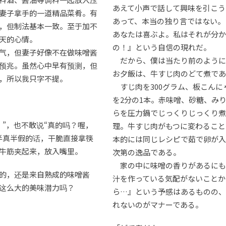
あえて小声で話して興味を引こう
妻子拿手的一道精品菜肴。有
あって、本当の独り言ではない。
，但制法基本一致。至于加不
あなたは喜ぶよ。私はそれが分か
天的心情。
の！』という自信の現れだ。
气，但妻子好像不在做味噌酱
だから、僕は当たり前のように
预兆。虽然心中早有预测，但
お夕飯は、牛すじ肉のどて煮であ
，所以我只字不提。
すじ肉を300グラム、板こんに
を2分の1本。赤味噌、砂糖、み
らを圧力鍋でじっくりじっくり煮
！”，也不敢说“真的吗？喔，
理。牛すじ肉がもつに変わること
半真半假的话，干脆直接拿筷
本的には同じレシピで茹で卵が入
牛筋夹起来，放入嘴里。
次第の逸品である。
家の中に味噌の香りがあるにも
的，还是来自熟成的味噌酱
汁を作っている気配がないことか
这么大的美味潜力吗？
ら…』という予感はあるものの、
れないのがマナーである。