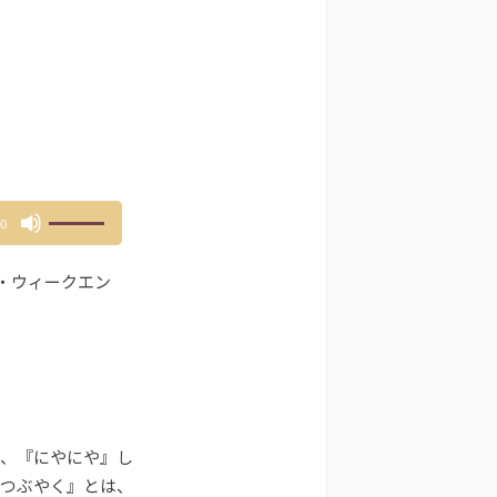
ボ
00
リ
ュ
・ウィークエン
ー
ム
調
節
に
は
上
、『にやにや』し
下
矢
つぶやく』とは、