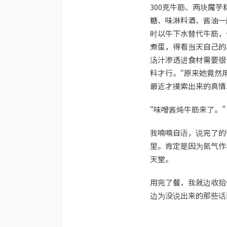
300克牛筋、两块魔
糖、味淋料酒、酱油一
时以牛下水替代牛筋，
煮蛋，得看当天自己的
汤汁渗透进食材需要很
料才行。“原来她竟然
最近才摸索出来的真情
“味噌酱炖牛筋来了。”
我喃喃自语，说完了的
里。肯定是因为氮气作
天堂。
用完了餐，我就边收拾
边为没说出来的那些话