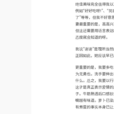
绝佳美味完全值得我以
例如“好好吃呀!”、“
了”等等，但我不好意
妻最重要的是，高高兴
但这还需要用语言表达
态度就会知道的呀。
我说“谢谢”是理所当然
正因如此，她应该早已
更重要的是，我要多吃
为无勇也。洗手要伸出
什么。总之，我要以行
这才是真正表示爱情的
子。牛筋熟透后口感软
嚼越有味道。萝卜已染
有煮蛋的事实本身已让