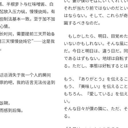
い。妻が僕のそばにいてくれてい
芋糕、半根萝卜与红味噌酱、白
それが当たり前ではないのだとい
起放入压力锅，慢慢烧炖。有
はならない。そして、これらが奇
但制法基本一致。至于加不加
識するべきなのだ。
心情。
长时间，需要提前三天开始备
もしかしたら、明日、目覚めた
用三天慢慢烧炖它”——这是我
いないかもしれない。そんな風
。
だ。今日と明日は、違う日だ。同
であるはずもない。地球は自転す
る。ただし、事態は好転するとは
话语消失于我一个人的房间
もう、『ありがとう』を伝える
祟的吧，我的语言无法传递到
もう、『美味しい』を伝えること
もちろん、『愛している』を伝え
い。
饭碗，
そんな日々が僕の隣に、ただ、そ
而感到后悔。
る。