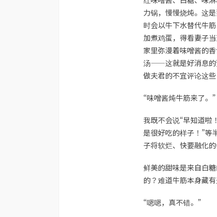
力锅，慢慢烧炖。这是
时会以牛下水替代牛筋
加煮鸡蛋，得看妻子当
家里弥漫着味噌酱的香
汤——这就是好消息的
做夫君的不宜评论这些
“味噌酱炖牛筋来了。”
我既不会说“早知道啦
是很好吃的样子！”等
子将软烂、快要融化的
鲜美的甜味是来自白糖
的？难道牛筋本身藏有
“嗯嗯，真不错。”