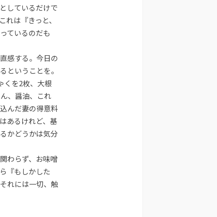
印
としているだけで
キ
これは『きっと、
ー
っているのだも
を
使
直感する。今日の
っ
て
るということを。
く
ゃくを2枚、大根
だ
りん、醤油、これ
さ
込んだ妻の得意料
い。
はあるけれど、基
るかどうかは気分
関わらず、お味噌
ら『もしかした
それには一切、触