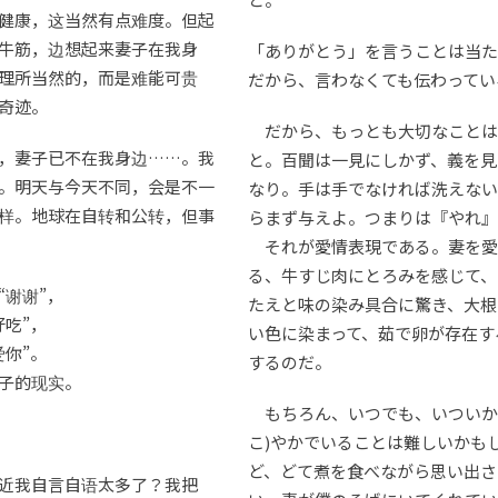
健康，这当然有点难度。但起
牛筋，边想起来妻子在我身
「ありがとう」を言うことは当た
理所当然的，而是难能可贵
だから、言わなくても伝わってい
奇迹。
だから、もっとも大切なことは
，妻子已不在我身边……。我
と。百聞は一見にしかず、義を見
。明天与今天不同，会是不一
なり。手は手でなければ洗えない
样。地球在自转和公转，但事
らまず与えよ。つまりは『やれ』
それが愛情表現である。妻を愛
る、牛すじ肉にとろみを感じて、
“谢谢”，
たえと味の染み具合に驚き、大根
好吃”，
い色に染まって、茹で卵が存在す
爱你”。
するのだ。
子的现实。
もちろん、いつでも、いついか
こ)やかでいることは難しいかも
ど、どて煮を食べながら思い出さ
近我自言自语太多了？我把