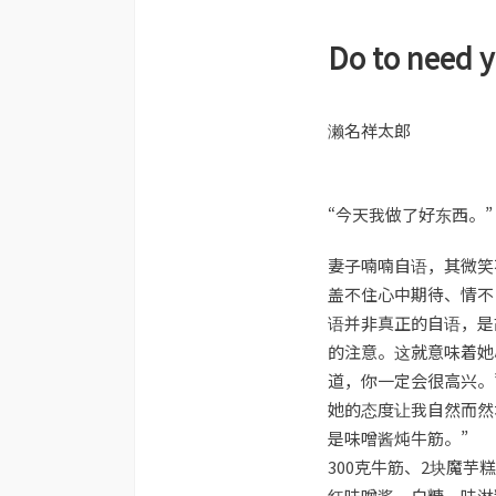
Do to need 
濑名祥太郎
“今天我做了好东西。”
妻子喃喃自语，其微笑
盖不住心中期待、情不
语并非真正的自语，是
的注意。这就意味着她
道，你一定会很高兴。
她的态度让我自然而然
是味噌酱炖牛筋。”
300克牛筋、2块魔
红味噌酱、白糖、味淋