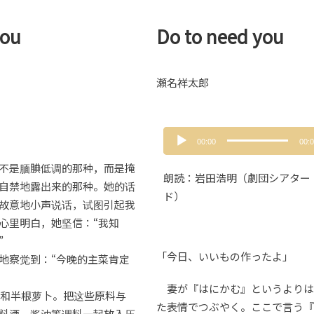
you
Do to need you
瀬名祥太郎
音
00:00
00:
声
プ
不是腼腆低调的那种，而是掩
朗読：岩田浩明（劇団シアター
レ
自禁地露出来的那种。她的话
ー
ド）
故意地小声说话，试图引起我
ヤ
心里明白，她坚信：“我知
ー
”
「今日、いいもの作ったよ」
地察觉到：“今晚的主菜肯定
妻が『はにかむ』というよりは
芋糕和半根萝卜。把这些原料与
た表情でつぶやく。ここで言う『
料酒、酱油等调料一起放入压