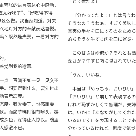
「どて煮だよ」
更夸张的语言表达心中感动，
简直太好吃了”、“好吃得不得
『分かってたよ！』とは言うわ
思这么做。我当然知道，对夫
そうなの？うわぁ、すごく美味し
兴地对对方的奉献表达喜悦。
真実の半々を口にするのをためら
吗？既然是夫妻，一看对方的
落ちそうな牛すじ肉を口に運ぶ。
この甘さは砂糖か？それとも熟
的。
深さか？牛すじ肉に隠されていた
感觉到我的谢意。
「うん、いいね」
一点。百闻不如一见。见义不
手。想要得到什么，要先付出
本当は『めっちゃ、おいひい』
动表示态度。
『おいひい』と崩して表現するの
态度。我爱妻子，也感谢妻
けれど恥ずかしくて無理だ。夫婦
软。而魔芋糕则很有嚼头，越
は、いかに『あなたがしてくれた
成深色，深得让人惊叹。碗里
いるのです』を表現することであ
人感激不已。
分かっているけれど、態度で気づ
と。