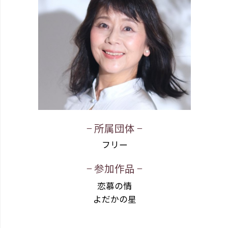
− 所属団体 −
フリー
− 参加作品 −
恋慕の情
よだかの星