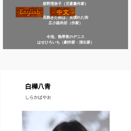
柴野理奈子（児童書作家）
見飽きた街は、見慣れた街
広小路尚祈（作家）
今池、熱帯夜のデニス
はせひろいち（劇作家・演出家）
白樺八青
しらかばやお