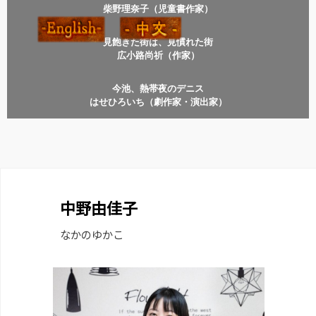
柴野理奈子（児童書作家）
見飽きた街は、見慣れた街
広小路尚祈（作家）
今池、熱帯夜のデニス
はせひろいち（劇作家・演出家）
中野由佳子
なかのゆかこ