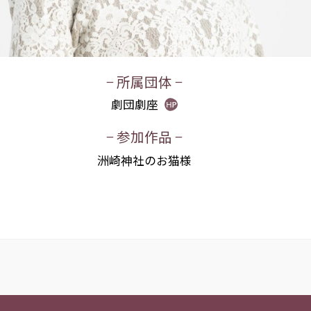
− 所属団体 −
劇団劇座
− 参加作品 −
洲崎神社のお猫様