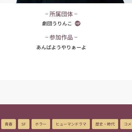
− 所属団体 −
劇団うりんこ
− 参加作品 −
あんばようやりぁーよ
青春
SF
ホラー
ヒューマンドラマ
歴史・時代
コメ