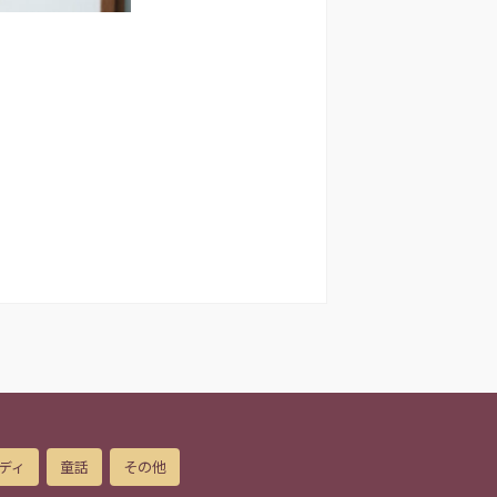
ディ
童話
その他