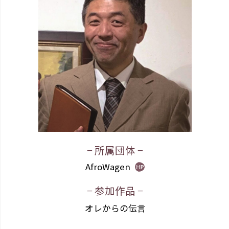
− 所属団体 −
AfroWagen
− 参加作品 −
オレからの伝言