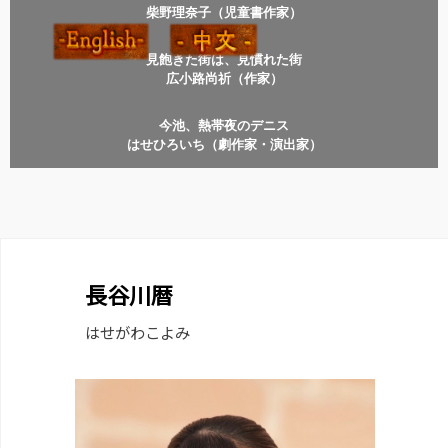
柴野理奈子（児童書作家）
見飽きた街は、見慣れた街
広小路尚祈（作家）
今池、熱帯夜のデニス
はせひろいち（劇作家・演出家）
長谷川暦
はせがわこよみ